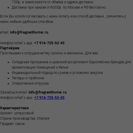
700р, в зависимости от объёма и адреса доставки
Доставка при заказе от 8000р. по Москве и РФ бесплатно
Если Вы хотите согласовать с нами оплату или способ доставки , свяжитесь с
нами любым удобным способом:
email:
info@fragranthome.ru
телефон/what`s app:
+7 916-725-52-45
Партнёрам
Приглашаем к сотрудничеству салоны и магазины. Для вас:
Складская программа и широкий ассортимент Европейских брендов для
ароматизации помещений и белья
Индивидуальный подход по сумме и условиям закупки
Тестеры и пробники
Оперативная отгрузка
Связаться email:
info@fragranthome.ru
телефон/what`s app:
+7 916-725-52-45
Характеристики
Аромат: цитрусовый
Страна производства: Италия
Предмет: свеча