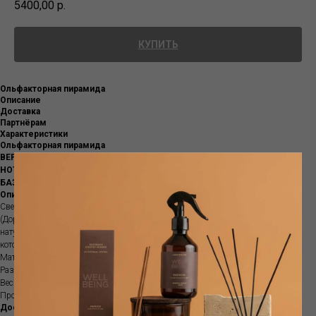
5400,00
р.
КУПИТЬ
Ольфакторная пирамида
Описание
Доставка
Партнёрам
Характеристики
Ольфакторная пирамида
ВЕРХНИЕ НОТЫ:
Сладкий апельсин, Цукаты апельсина, Лимон, Петигрин
НОТЫ СЕРДЦА:
Нероли, Цветы апельсина, Листья Корицы
БАЗОВЫЕ НОТЫ:
Бобы тонка, Кора корицы, Светлые породы дерева
Описание
Свеча ароматическая в декоративной тарелке Caro Babbo Natale
(Дорогой Дед Мороз) .Специальные фитили из
натурального дерева идеально подходят для создания танцующего пламени,
которое воспроизводит успокаивающий потрескивающий звук огня камина.
Материал: Фарфор
Размер: 17,2 см
Вес: 200гр
Продолжительность: 40 часов
Доставка