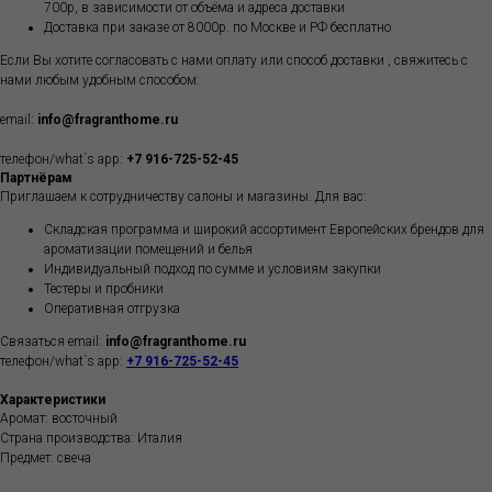
700р, в зависимости от объёма и адреса доставки
Доставка при заказе от 8000р. по Москве и РФ бесплатно
Если Вы хотите согласовать с нами оплату или способ доставки , свяжитесь с
нами любым удобным способом:
email:
info@fragranthome.ru
телефон/what`s app:
+7 916-725-52-45
Партнёрам
Приглашаем к сотрудничеству салоны и магазины. Для вас:
Складская программа и широкий ассортимент Европейских брендов для
ароматизации помещений и белья
Индивидуальный подход по сумме и условиям закупки
Тестеры и пробники
Оперативная отгрузка
Связаться email:
info@fragranthome.ru
телефон/what`s app:
+7 916-725-52-45
Характеристики
Аромат: восточный
Страна производства: Италия
Предмет: свеча