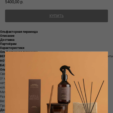
5400,00
р.
КУПИТЬ
Ольфакторная пирамида
Описание
Доставка
Партнёрам
Характеристики
Ольфакторная пирамида
ВЕРХНИЕ НОТЫ:
Сладкий апельсин, Зеленый лимон, Бергамот, Водные акценты
НОТЫ СЕРДЦА:
Жасмин, Цветы Апельсина, Цветы персика, Эвкалипт
БАЗОВЫЕ НОТЫ:
Черная Ваниль, Бобы Тонка, Мускус, Сандаловое дерево
Описание
Свеча ароматическая в декоративной тарелке Ho un fuoco dentro
(У меня внутри огонь) .Специальные фитили из
натурального дерева идеально подходят для создания танцующего пламени,
которое воспроизводит успокаивающий потрескивающий звук огня камина.
Материал: Фарфор
Размер: 17,2 см
Вес: 200гр
Продолжительность: 40ч
Доставка