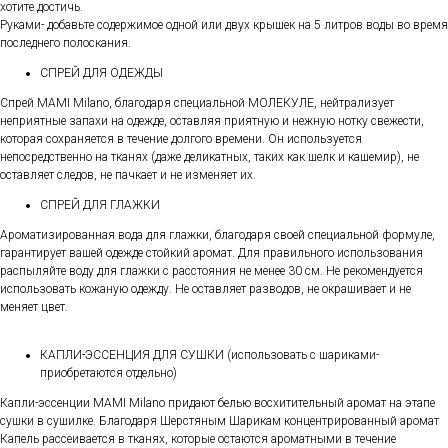
хотите достичь.
Руками- добавьте содержимое одной или двух крышек на 5 литров воды во время
последнего полоскания.
СПРЕЙ ДЛЯ ОДЕЖДЫ
Спрей MAMI Milano, благодаря специальной МОЛЕКУЛЕ, нейтрализует
неприятные запахи на одежде, оставляя приятную и нежную нотку свежести,
которая сохраняется в течение долгого времени. Он используется
непосредственно на тканях (даже деликатных, таких как шелк и кашемир), не
оставляет следов, не пачкает и не изменяет их.
СПРЕЙ ДЛЯ ГЛАЖКИ
Ароматизированная вода для глажки, благодаря своей специальной формуле,
гарантирует вашей одежде стойкий аромат. Для правильного использования
распыляйте воду для глажки с расстояния не менее 30 см. Не рекомендуется
использовать кожаную одежду. Не оставляет разводов, не окрашивает и не
меняет цвет.
КАПЛИ-ЭССЕНЦИЯ ДЛЯ СУШКИ (использовать с шариками-
приобретаются отдельно)
Капли-эссенции MAMI Milano придают белью восхитительный аромат на этапе
сушки в сушилке. Благодаря Шерстяным Шарикам концентрированный аромат
Капель рассеивается в тканях, которые остаются ароматными в течение