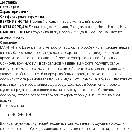
Доставка
Партнёрам
Характеристики
Ольфакторная пирамида
ВЕРХНИЕ НОТЫ:
Красный апельсин, Бергамот, Белый персик
НОТЫ СЕРДЦА:
Дикая орхидея, Жасмин, Роза дамасская, Иланг-Иланг, Ирис
БАЗОВЫЕ НОТЫ:
Стручок ванили, Сладкий миндаль, Бобы тонка, Светлое
дерево, Мускус
Описание
MAMI Milano Essence – это не просто парфюм, это особая нота, которая придает
вашему белью нотку свежести, которая сохраняется в течение длительного
времени. Всего несколько капель L'Essenza Vaniglia e Orchidea (Ваниль и
Орхидея), вручную или в стиральной машине, вы можете получить белье,
пахнущее изысканностью и элегантностью. Аромат воспевает интенсивное и
утонченное обонятельное благородство белых цветов, которые наполняют и
формируют сладкие ноты апельсина и меда. Ноты ландыша и бузины перетекают
в насыщенную и обволакивающую базу, где аккорды бобов тонка и белого
мускуса придают композиции опьяняющую чувственность. Специальная
формула, которая позволяет сохранить аромат одежды на несколько дней
подряд.
Использование :
ЭССЕНЦИЯ
В стиральную машину - налейте один или два колпачка продукта в лоток для
кондиционера для белья, в зависимости от интенсивности аромата, которого вы