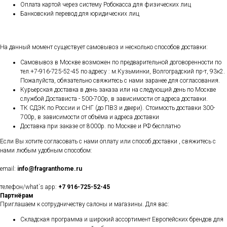
Оплата картой через систему Робокасса для физических лиц
Банковский перевод для юридических лиц
На данный момент существует самовывоз и несколько способов доставки:
Самовывоз в Москве возможен по предварительной договоренности по
тел.+7-916-725-52-45 по адресу : м.Кузьминки, Волгоградский пр-т, 93к2.
Пожалуйста, обязательно свяжитесь с нами заранее для согласования.
Курьерская доставка в день заказа или на следующий день по Москве
службой Достависта - 500-700р, в зависимости от адреса доставки.
ТК СДЭК по России и СНГ (до ПВЗ и двери). Стоимость доставки 300-
700р, в зависимости от объёма и адреса доставки
Доставка при заказе от 8000р. по Москве и РФ бесплатно
Если Вы хотите согласовать с нами оплату или способ доставки , свяжитесь с
нами любым удобным способом:
email:
info@fragranthome.ru
телефон/what`s app:
+7 916-725-52-45
Партнёрам
Приглашаем к сотрудничеству салоны и магазины. Для вас:
Складская программа и широкий ассортимент Европейских брендов для