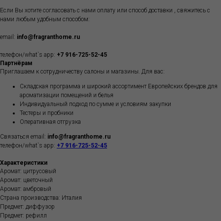
Если Вы хотите согласовать с нами оплату или способ доставки , свяжитесь с
нами любым удобным способом:
email:
info@fragranthome.ru
телефон/what`s app:
+7 916-725-52-45
Партнёрам
Приглашаем к сотрудничеству салоны и магазины. Для вас:
Складская программа и широкий ассортимент Европейских брендов для
ароматизации помещений и белья
Индивидуальный подход по сумме и условиям закупки
Тестеры и пробники
Оперативная отгрузка
Связаться email:
info@fragranthome.ru
телефон/what`s app:
+7 916-725-52-45
Характеристики
Аромат: цитрусовый
Аромат: цветочный
Аромат: амбровый
Страна производства: Италия
Предмет: диффузор
Предмет: рефилл