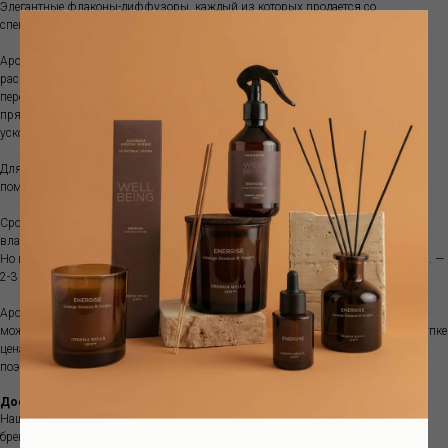
Элегантные флаконы-диффузоры, каждый из которых продается со
специальным цветком, доступны в 3 форматах: 500 мл, 200 мл и 100 мл.
Ароматы лучше располагать в центре помещения , чтобы аромат
распространялся равномерно. Обычно рекомендуется ставить диффузор на
пересечении воздушных потоков. Диффузор не рекомендуются ставить на
прямой солнечный свет или ставить рядом с источниками тепла, так как
ускоряется испарение аромата.
Для помещений площадью 10-15 м2 рекомендуется формат 200 мл, для
помещений площадью более 20 м2 рекомендуется формат 500 мл.
Срок ароматизации зависит от характеристик помещения, температуры,
влажности и места размещения диффузора.
Но в среднем объема100 мл хватит примерно на 1-1.5 месяца; объема 250 мл. —
2-3 месяца, а емкости 500 мл. — обычно 3-5 месяцев.
Аромат поставляется с декоративным цветком. Если аромат закончился, вы
можете приобрести рефилл. Это более выгодно, так как при изначальной покупке
цена стеклянной емкости составляет почти половину стоимости диффузора,
поэтому покупка рефилла позволяет экономить.
Доставка
Наш интернет-магазин предлагает вам интерьерные ароматы европейских
брендов, в наличии и под заказ.