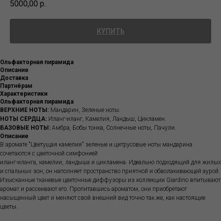
5000,00
р.
КУПИТЬ
Ольфакторная пирамида
Описание
Доставка
Партнёрам
Характеристики
Ольфакторная пирамида
ВЕРХНИЕ НОТЫ:
Мандарин, Зеленые ноты.
НОТЫ СЕРДЦА:
Иланг-иланг, Камелия, Ландыш, Цикламен.
БАЗОВЫЕ НОТЫ:
Амбра, Бобы тонка, Солнечные ноты, Пачули.
Описание
В аромате "Цветущая камелия" зеленые и цитрусовые ноты мандаринa
сочетаются с цветочной симфонией
иланг-иланга, камелии, ландыша и цикламена. Идеально подходящий для жилых
и спальных зон, он наполняет пространство приятной и обволакивающей аурой.
Изысканные тканевые цветочные диффузоры из коллекции Giardino впитывают
аромат и рассеивают его. Пропитавшись ароматом, они приобретают
насыщенный цвет и меняют свой внешний вид точно так же, как настоящие
цветы.