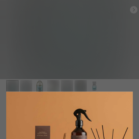
Парфюмерные ароматы для стирки,
сушки и хранения белья Tenerezze
MAMI MILANO
SKU:
MB-ES2.15