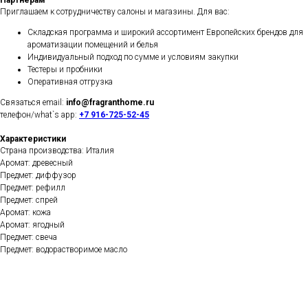
Партнёрам
Приглашаем к сотрудничеству салоны и магазины. Для вас:
Складская программа и широкий ассортимент Европейских брендов для
ароматизации помещений и белья
Индивидуальный подход по сумме и условиям закупки
Тестеры и пробники
Оперативная отгрузка
Связаться email:
info@fragranthome.ru
телефон/what`s app:
+7 916-725-52-45
Характеристики
Страна производства: Италия
Аромат: древесный
Предмет: диффузор
Предмет: рефилл
Предмет: спрей
Аромат: кожа
Аромат: ягодный
Предмет: свеча
Предмет: водорастворимое масло