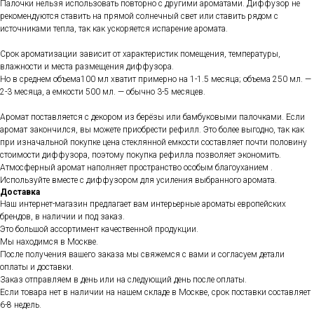
Палочки нельзя использовать повторно с другими ароматами. Диффузор не
рекомендуются ставить на прямой солнечный свет или ставить рядом с
источниками тепла, так как ускоряется испарение аромата.
Срок ароматизации зависит от характеристик помещения, температуры,
влажности и места размещения диффузора.
Но в среднем объема100 мл хватит примерно на 1-1.5 месяца; объема 250 мл. —
2-3 месяца, а емкости 500 мл. — обычно 3-5 месяцев.
Аромат поставляется с декором из берёзы или бамбуковыми палочками. Если
аромат закончился, вы можете приобрести рефилл. Это более выгодно, так как
при изначальной покупке цена стеклянной емкости составляет почти половину
стоимости диффузора, поэтому покупка рефилла позволяет экономить.
Атмосферный аромат наполняет пространство особым благоуханием .
Используйте вместе с диффузором для усиления выбранного аромата.
Доставка
Наш интернет-магазин предлагает вам интерьерные ароматы европейских
брендов, в наличии и под заказ.
Это большой ассортимент качественной продукции.
Мы находимся в Москве.
После получения вашего заказа мы свяжемся с вами и согласуем детали
оплаты и доставки.
Заказ отправляем в день или на следующий день после оплаты.
Если товара нет в наличии на нашем складе в Москве, срок поставки составляет
6-8 недель.