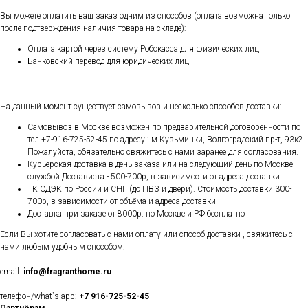
Вы можете оплатить ваш заказ одним из способов (оплата возможна только
после подтверждения наличия товара на складе):
Оплата картой через систему Робокасса для физических лиц
Банковский перевод для юридических лиц
На данный момент существует самовывоз и несколько способов доставки:
Самовывоз в Москве возможен по предварительной договоренности по
тел.+7-916-725-52-45 по адресу : м.Кузьминки, Волгоградский пр-т, 93к2.
Пожалуйста, обязательно свяжитесь с нами заранее для согласования.
Курьерская доставка в день заказа или на следующий день по Москве
службой Достависта - 500-700р, в зависимости от адреса доставки.
ТК СДЭК по России и СНГ (до ПВЗ и двери). Стоимость доставки 300-
700р, в зависимости от объёма и адреса доставки
Доставка при заказе от 8000р. по Москве и РФ бесплатно
Если Вы хотите согласовать с нами оплату или способ доставки , свяжитесь с
нами любым удобным способом:
email:
info@fragranthome.ru
телефон/what`s app:
+7 916-725-52-45