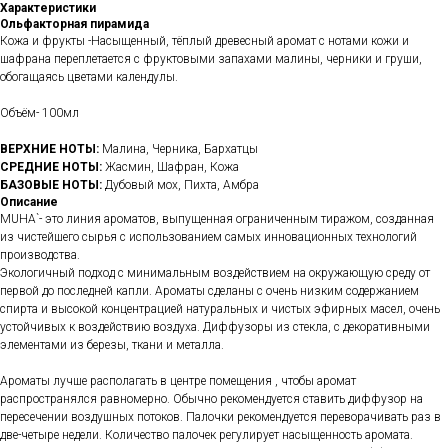
Характеристики
Ольфакторная пирамида
Кожа и фрукты -Насыщенный, тёплый древесный аромат с нотами кожи и
шафрана переплетается с фруктовыми запахами малины, черники и груши,
обогащаясь цветами календулы.
Объём- 100мл
ВЕРХНИЕ НОТЫ:
Малина, Черника, Бархатцы
СРЕДНИЕ НОТЫ:
Жасмин, Шафран, Кожа
БАЗОВЫЕ НОТЫ:
Дубовый мох, Пихта, Амбра
Описание
MUHA`- это линия ароматов, выпущенная ограниченным тиражом, созданная
из чистейшего сырья с использованием самых инновационных технологий
производства.
Экологичный подход с минимальным воздействием на окружающую среду от
первой до последней капли. Ароматы сделаны с очень низким содержанием
спирта и высокой концентрацией натуральных и чистых эфирных масел, очень
устойчивых к воздействию воздуха. Диффузоры из стекла, с декоративными
элементами из березы, ткани и металла.
Ароматы лучше располагать в центре помещения , чтобы аромат
распространялся равномерно. Обычно рекомендуется ставить диффузор на
пересечении воздушных потоков. Палочки рекомендуется переворачивать раз в
две-четыре недели. Количество палочек регулирует насыщенность аромата.