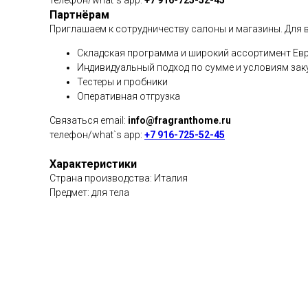
телефон/what`s app:
+7 916-725-52-45
Партнёрам
Приглашаем к сотрудничеству салоны и магазины. Для в
Складская программа и широкий ассортимент Евр
Индивидуальный подход по сумме и условиям зак
Тестеры и пробники
Оперативная отгрузка
Связаться email:
info@fragranthome.ru
телефон/what`s app:
+7 916-725-52-45
Характеристики
Страна производства: Италия
Предмет: для тела