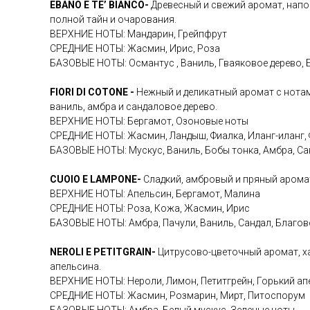
EBANO E TE’ BIANCO-
Древесный и свежий аромат, напо
полной тайн и очарования.
ВЕРХНИЕ НОТЫ: Мандарин, Грейпфрут
СРЕДНИЕ НОТЫ: Жасмин, Ирис, Роза
БАЗОВЫЕ НОТЫ: Османтус , Ваниль, Гваяковое дерево, 
FIORI DI COTONE -
Нежный и деликатный аромат с нотам
ваниль, амбра и сандаловое дерево.
ВЕРХНИЕ НОТЫ: Бергамот, Озоновые ноты
СРЕДНИЕ НОТЫ: Жасмин, Ландыш, Фиалка, Иланг-иланг, 
БАЗОВЫЕ НОТЫ: Мускус, Ваниль, Бобы тонка, Амбра, Са
CUOIO E LAMPONE-
Сладкий, амбровый и пряный арома
ВЕРХНИЕ НОТЫ: Апельсин, Бергамот, Малина
СРЕДНИЕ НОТЫ: Роза, Кожа, Жасмин, Ирис
БАЗОВЫЕ НОТЫ: Амбра, Пачули, Ваниль, Сандал, Благо
NEROLI E PETITGRAIN-
Цитрусово-цветочный аромат, ха
апельсина.
ВЕРХНИЕ НОТЫ: Нероли, Лимон, Петитгрейн, Горький ап
СРЕДНИЕ НОТЫ: Жасмин, Розмарин, Мирт, Питоспорум