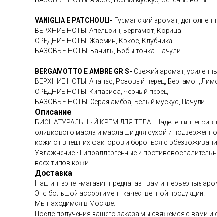
БАЗОВЫЕ НОТЫ: Амбра, Белый мускус, Зеленые ноты
VANIGLIA E PATCHOULI-
Гурманский аромат, дополненн
ВЕРХНИЕ НОТЫ: Апельсин, Бергамот, Корица
СРЕДНИЕ НОТЫ: Жасмин, Кокос, Клубника
БАЗОВЫЕ НОТЫ: Ваниль, Бобы тонка, Пачули
BERGAMOTTO E AMBRE GRIS-
Свежий аромат, усиленн
ВЕРХНИЕ НОТЫ: Ананас, Розовый перец, Бергамот, Лим
СРЕДНИЕ НОТЫ: Кипариса, Черный перец
БАЗОВЫЕ НОТЫ: Серая амбра, Белый мускус, Пачули
Описание
БИОНАТУРАЛЬНЫЙ КРЕМ ДЛЯ ТЕЛА . Наделен интенсивным
оливкового масла и масла ши для сухой и подверженн
кожи от внешних факторов и бороться с обезвоживание
Увлажнение • Гипоаллергенные и противовоспалительн
всех типов кожи.
Доставка
Наш интернет-магазин предлагает вам интерьерные аром
Это большой ассортимент качественной продукции.
Мы находимся в Москве.
После получения вашего заказа мы свяжемся с вами и 