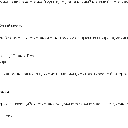
минающий о восточной культуре, дополненный нотами белого чая
Белый мускус
и бергамота в сочетании с цветочным сердцем из ландыша, ванили,
Флер д`Оранж, Роза
ндал
т, напоминающий сладкие ноты малины, контрастирует с благоро
вония
рактеризующийся сочетанием ценных эфирных масел, полученных и
ельсин