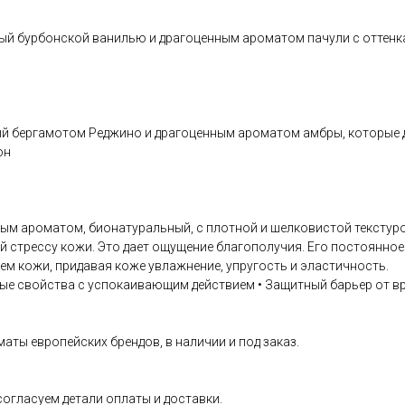
ый бурбонской ванилью и драгоценным ароматом пачули с оттенк
ый бергамотом Реджино и драгоценным ароматом амбры, которые
он
 ароматом, бионатуральный, с плотной и шелковистой текстурой
ой стрессу кожи. Это дает ощущение благополучия. Его постоянн
м кожи, придавая коже увлажнение, упругость и эластичность.
ые свойства с успокаивающим действием • Защитный барьер от вр
аты европейских брендов, в наличии и под заказ.
согласуем детали оплаты и доставки.