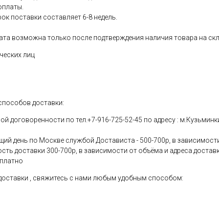
оплаты.
рок поставки составляет 6-8 недель.
ата возможна только после подтверждения наличия товара на скл
ческих лиц
способов доставки:
 договоренности по тел.+7-916-725-52-45 по адресу : м.Кузьминки
щий день по Москве службой Достависта - 500-700р, в зависимости
ость доставки 300-700р, в зависимости от объёма и адреса достав
сплатно
 доставки , свяжитесь с нами любым удобным способом: