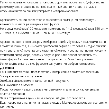
Палочки нельзя использовать повторно с другими ароматами. Диффузор не
рекомендуются ставить на прямой солнечный свет или ставить рядом с
источниками тепла, так как ускоряется испарение аромата.
Срок ароматизации зависит от характеристик помещения, температуры,
влажности и места размещения диффузора.
Но в среднем объема100 мл хватит примерно на 1-1.5 месяца; объема 250 мл. —
2-3 месяца, а емкости 500 мл. — обычно 3-5 месяцев.
Аромат поставляется с декором из берёзы или бамбуковыми палочками. Если
аромат закончился, вы можете приобрести рефилл. Это более выгодно, так как
при изначальной покупке цена стеклянной емкости составляет почти половину
стоимости диффузора, поэтому покупка рефилла позволяет экономить.
Атмосферный аромат наполняет пространство особым благоуханием .
Используйте вместе с диффузором для усиления выбранного аромата.
Доставка
Наш интернет-магазин предлагает вам интерьерные ароматы европейских
брендов, в наличии и под заказ.
Это большой ассортимент качественной продукции.
Мы находимся в Москве.
После получения вашего заказа мы свяжемся с вами и согласуем детали
оплаты и доставки.
Заказ отправляем в день или на следующий день после оплаты.
Если товара нет в наличии на нашем складе в Москве, срок поставки составляет
6-8 недель.