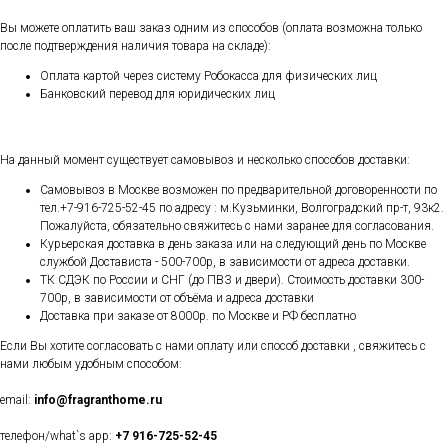
Вы можете оплатить ваш заказ одним из способов (оплата возможна только
после подтверждения наличия товара на складе):
Оплата картой через систему Робокасса для физических лиц
Банковский перевод для юридических лиц
На данный момент существует самовывоз и несколько способов доставки:
Самовывоз в Москве возможен по предварительной договоренности по
тел.+7-916-725-52-45 по адресу : м.Кузьминки, Волгоградский пр-т, 93к2.
Пожалуйста, обязательно свяжитесь с нами заранее для согласования.
Курьерская доставка в день заказа или на следующий день по Москве
службой Достависта - 500-700р, в зависимости от адреса доставки.
ТК СДЭК по России и СНГ (до ПВЗ и двери). Стоимость доставки 300-
700р, в зависимости от объёма и адреса доставки
Доставка при заказе от 8000р. по Москве и РФ бесплатно
Если Вы хотите согласовать с нами оплату или способ доставки , свяжитесь с
нами любым удобным способом:
email:
info@fragranthome.ru
телефон/what`s app:
+7 916-725-52-45