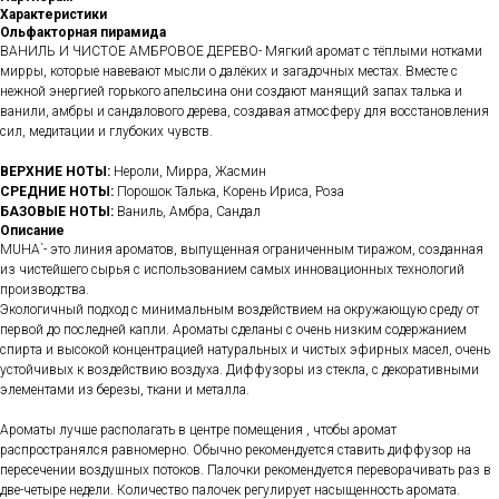
Характеристики
Ольфакторная пирамида
ВАНИЛЬ И ЧИСТОЕ АМБРОВОЕ ДЕРЕВО- Мягкий аромат с тёплыми нотками
мирры, которые навевают мысли о далёких и загадочных местах. Вместе с
нежной энергией горького апельсина они создают манящий запах талька и
ванили, амбры и сандалового дерева, создавая атмосферу для восстановления
сил, медитации и глубоких чувств.
ВЕРХНИЕ НОТЫ:
Нероли, Мирра, Жасмин
СРЕДНИЕ НОТЫ:
Порошок Талька, Корень Ириса, Роза
БАЗОВЫЕ НОТЫ:
Ваниль, Амбра, Сандал
Описание
MUHA`- это линия ароматов, выпущенная ограниченным тиражом, созданная
из чистейшего сырья с использованием самых инновационных технологий
производства.
Экологичный подход с минимальным воздействием на окружающую среду от
первой до последней капли. Ароматы сделаны с очень низким содержанием
спирта и высокой концентрацией натуральных и чистых эфирных масел, очень
устойчивых к воздействию воздуха. Диффузоры из стекла, с декоративными
элементами из березы, ткани и металла.
Ароматы лучше располагать в центре помещения , чтобы аромат
распространялся равномерно. Обычно рекомендуется ставить диффузор на
пересечении воздушных потоков. Палочки рекомендуется переворачивать раз в
две-четыре недели. Количество палочек регулирует насыщенность аромата.