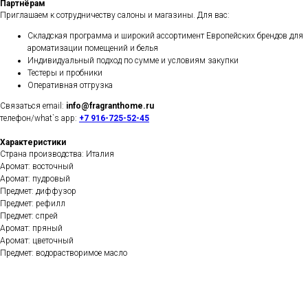
Партнёрам
Приглашаем к сотрудничеству салоны и магазины. Для вас:
Складская программа и широкий ассортимент Европейских брендов для
ароматизации помещений и белья
Индивидуальный подход по сумме и условиям закупки
Тестеры и пробники
Оперативная отгрузка
Связаться email:
info@fragranthome.ru
телефон/what`s app:
+7 916-725-52-45
Характеристики
Страна производства: Италия
Аромат: восточный
Аромат: пудровый
Предмет: диффузор
Предмет: рефилл
Предмет: спрей
Аромат: пряный
Аромат: цветочный
Предмет: водорастворимое масло