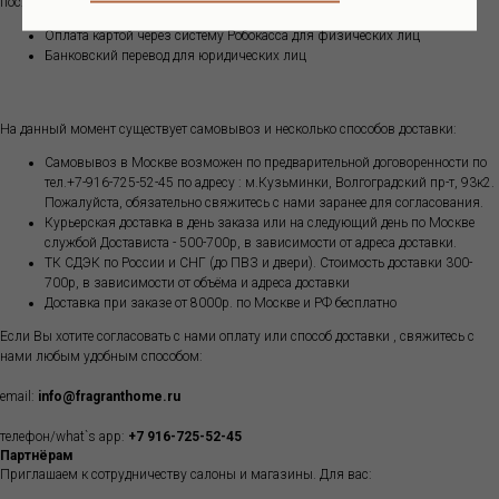
после подтверждения наличия товара на складе):
Оплата картой через систему Робокасса для физических лиц
Банковский перевод для юридических лиц
На данный момент существует самовывоз и несколько способов доставки:
Самовывоз в Москве возможен по предварительной договоренности по
тел.+7-916-725-52-45 по адресу : м.Кузьминки, Волгоградский пр-т, 93к2.
Пожалуйста, обязательно свяжитесь с нами заранее для согласования.
Курьерская доставка в день заказа или на следующий день по Москве
службой Достависта - 500-700р, в зависимости от адреса доставки.
ТК СДЭК по России и СНГ (до ПВЗ и двери). Стоимость доставки 300-
700р, в зависимости от объёма и адреса доставки
Доставка при заказе от 8000р. по Москве и РФ бесплатно
Если Вы хотите согласовать с нами оплату или способ доставки , свяжитесь с
нами любым удобным способом:
email:
info@fragranthome.ru
телефон/what`s app:
+7 916-725-52-45
Партнёрам
Приглашаем к сотрудничеству салоны и магазины. Для вас: