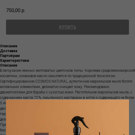
750,00
р.
КУПИТЬ
Описание
Доставка
Партнёрам
Характеристики
Описание
Благоухание нежных желтоватых цветочков липы. Королева средиземноморской
косметики, оливковое масло омыляется по традиционной технологии.
Сертифицированное COSMOS NATURAL, аутентичное марсельское мыло богато
активными элементами, деликатно очищает кожу. Рекомендовано
дерматологами для борьбы с сухостью кожи. Растительное марсельское мыла, с
содержанием масла 72%, омыленного мастерами в котле и содержащего не более
5 ингредиентов: оливковое и кокосовое масла, вода, соль и сода. Как и его
двоюродный брат из Алеппо, он зеленый и затвердевает по мере высыхания.
Настоящий MARSEILLE, богатый активными элементами и обладающий
дезинфицирующими свойствами, нежно очищает кожу и не суша ее.
Превосходный пятновыводитель для белья, это полностью натуральное и
биоразлагаемое моющее средство.