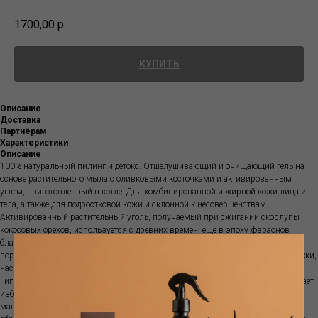
1700,00
р.
КУПИТЬ
Описание
Доставка
Партнёрам
Характеристики
Описание
100% натуральный пилинг и детокс. Отшелушивающий и очищающий гель на
основе растительного мыла с оливковыми косточками и активированным
углем, приготовленный в котле. Для комбинированной и жирной кожи лица и
тела, а также для подростковой кожи и склонной к несовершенствам.
Активированный растительный уголь, получаемый при сжигании скорлупы
кокосовых орехов, используется с древних времен, еще в эпоху фараонов
благодаря своей необычайной вритывающей способности. Его чрезвычайно
пористая поверхность позволяет ему выводить токсины и загрязнения из кожи,
насыщая ее кислородом, придает сияние и свежесть тусклой и уставшей коже.
Гипоаллергенно. Древесный уголь борется с закупоренными порами, поглощает
избыток кожного сала и глубоко очищает кожу, не нарушая ее гидролипидную
мантию. Оливковое масло - жемчужина Средиземноморья, естественным