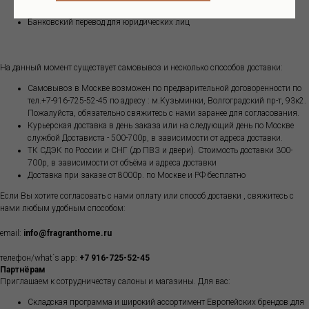
Оплата картой через систему Робокасса для физических лиц
Банковский перевод для юридических лиц
На данный момент существует самовывоз и несколько способов доставки:
Самовывоз в Москве возможен по предварительной договоренности по
тел.+7-916-725-52-45 по адресу : м.Кузьминки, Волгоградский пр-т, 93к2.
Пожалуйста, обязательно свяжитесь с нами заранее для согласования.
Курьерская доставка в день заказа или на следующий день по Москве
службой Достависта - 500-700р, в зависимости от адреса доставки.
ТК СДЭК по России и СНГ (до ПВЗ и двери). Стоимость доставки 300-
700р, в зависимости от объёма и адреса доставки
Доставка при заказе от 8000р. по Москве и РФ бесплатно
Если Вы хотите согласовать с нами оплату или способ доставки , свяжитесь с
нами любым удобным способом:
email:
info@fragranthome.ru
телефон/what`s app:
+7 916-725-52-45
Партнёрам
Приглашаем к сотрудничеству салоны и магазины. Для вас:
Складская программа и широкий ассортимент Европейских брендов для