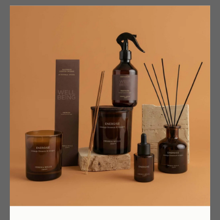
2 375
р.
КУПИТЬ
Описание
Доставка
Партнёрам
Характеристики
ФОРМУЛА С ИСКЛЮЧИТЕЛЬНЫМИ ИНГРЕДИЕНТАМИ.
Концентрированное алеппское жидкое мыло Surgras сертифицировано
органическим стандартом COSMOS. Натуральная формула на основе 3-х
культовых масел: оливкового, лаврового и арганового. Богатое
липидами, незаменимыми жирными кислотами, витаминами подходит
для деликатного очищения нежной и атоничной кожи. Приятная
кремовая текстура с нежным фруктовым, медовым и изысканным
ароматом цветка аргании не сушит кожу. Нерафинированное оливковое
масло омыляют в котле в соответствии с традиционным методом
мыловарения. В конце приготовления его обогащают органическим
лавровым маслом. Еще Гиппократ и Гален восхваляли оба масла за их
косметические свойства, а по свидетельствам Палония Старшего,
Клеопатра сама отобираль лавровое масло для приготовления