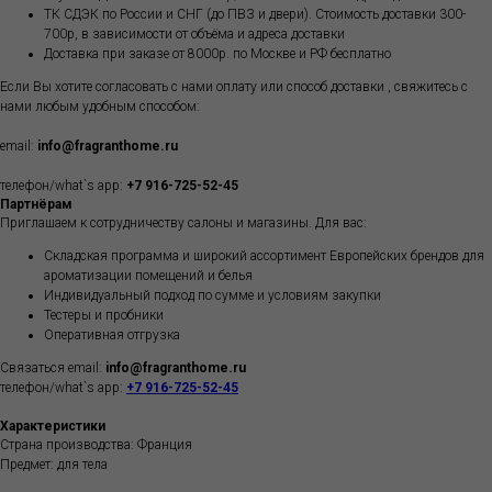
ТК СДЭК по России и СНГ (до ПВЗ и двери). Стоимость доставки 300-
700р, в зависимости от объёма и адреса доставки
Доставка при заказе от 8000р. по Москве и РФ бесплатно
Если Вы хотите согласовать с нами оплату или способ доставки , свяжитесь с
нами любым удобным способом:
email:
info@fragranthome.ru
телефон/what`s app:
+7 916-725-52-45
Партнёрам
Приглашаем к сотрудничеству салоны и магазины. Для вас:
Складская программа и широкий ассортимент Европейских брендов для
ароматизации помещений и белья
Индивидуальный подход по сумме и условиям закупки
Тестеры и пробники
Оперативная отгрузка
Связаться email:
info@fragranthome.ru
телефон/what`s app:
+7 916-725-52-45
Характеристики
Страна производства: Франция
Предмет: для тела