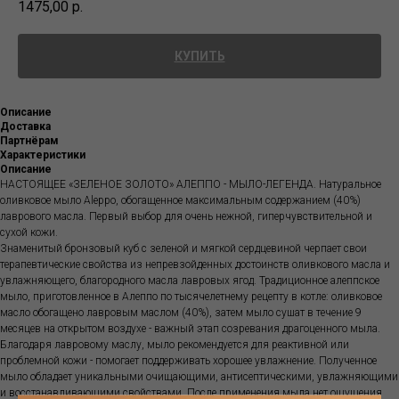
1475,00
р.
КУПИТЬ
Описание
Доставка
Партнёрам
Характеристики
Описание
НАСТОЯЩЕЕ «ЗЕЛЕНОЕ ЗОЛОТО» АЛЕППО - МЫЛО-ЛЕГЕНДА. Натуральное
оливковое мыло Aleppo, обогащенное максимальным содержанием (40%)
лаврового масла. Первый выбор для очень нежной, гиперчувствительной и
сухой кожи.
Знаменитый бронзовый куб с зеленой и мягкой сердцевиной черпает свои
терапевтические свойства из непревзойденных достоинств оливкового масла и
увлажняющего, благородного масла лавровых ягод. Традиционное алеппское
мыло, приготовленное в Алеппо по тысячелетнему рецепту в котле: оливковое
масло обогащено лавровым маслом (40%), затем мыло сушат в течение 9
месяцев на открытом воздухе - важный этап созревания драгоценного мыла.
Благодаря лавровому маслу, мыло рекомендуется для реактивной или
проблемной кожи - помогает поддерживать хорошее увлажнение. Полученное
мыло обладает уникальными очищающими, антисептическими, увлажняющими
и восстанавливающими свойствами. После применения мыла нет ощущения