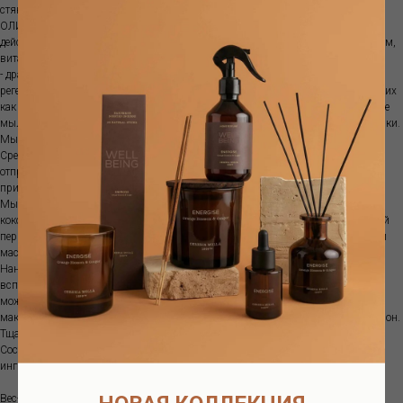
стянутости и сухости. 100% натурального происхождение.
ОЛИВКОВОЕ МАСЛО известно своим интенсивным антивозрастным
действием - благодаря содержащимся в нем антиоксидантам: фенолам, тиолам,
витаминам, бета-каротину, дубильным веществам. ЛАВРОВОЕ МАСЛО
- драгоценное редкое масло с успокаивающими, антисептическими и
регенерирующими свойствами рекомендуется при кожных заболеваниях, таких
как экзема или псориаз. Мыло можно проверить на аутентичность -настоящее
мыло плавает в ванне, что подтверждает его выдержку - 9 долгих месяцев сушки.
Мыло-легенда: его производили с древних времен на восточном побережье
Средиземного моря, и, по словам Плиния Старшего, Клеопатра сама
отправлялась в Антиохию, чтобы выбрать лавровое масло для его
приготовления.
Мыло Aleppo не сильно пенится, потому что оно не содержит пальмового или
кокосового масла, но пену можно создать с помощью креповой или сизалевой
перчатки. Алеппское мыло также можно использовать в качестве очищающей
маски и средства для снятия макияжа с лица.
Нанесите непосредственно на влажную кожу, либо с помощью перчатки, либо
вспеньте шариком из сизаля.Роскошное мыло для всего тела, которое также
можно использовать в качестве очищающей маски и средства для снятия
макияжа с лица, а также для личной гигиены. Рекомендуется для интимных зон.
Тщательно смывать.
Состав: масло оливы*, масло лавра*, вода*, гидроксид натрия *органические
ингредиенты
Вес- 200г