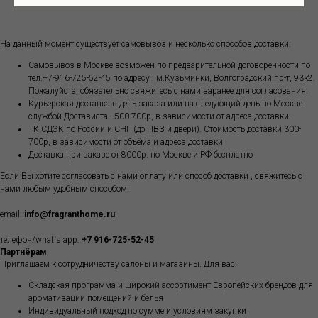
На данный момент существует самовывоз и несколько способов доставки:
Самовывоз в Москве возможен по предварительной договоренности по
тел.+7-916-725-52-45 по адресу : м.Кузьминки, Волгоградский пр-т, 93к2.
Пожалуйста, обязательно свяжитесь с нами заранее для согласования.
Курьерская доставка в день заказа или на следующий день по Москве
службой Достависта - 500-700р, в зависимости от адреса доставки.
ТК СДЭК по России и СНГ (до ПВЗ и двери). Стоимость доставки 300-
700р, в зависимости от объёма и адреса доставки
Доставка при заказе от 8000р. по Москве и РФ бесплатно
Если Вы хотите согласовать с нами оплату или способ доставки , свяжитесь с
нами любым удобным способом:
email:
info@fragranthome.ru
телефон/what`s app:
+7 916-725-52-45
Партнёрам
Приглашаем к сотрудничеству салоны и магазины. Для вас:
Складская программа и широкий ассортимент Европейских брендов для
ароматизации помещений и белья
Индивидуальный подход по сумме и условиям закупки