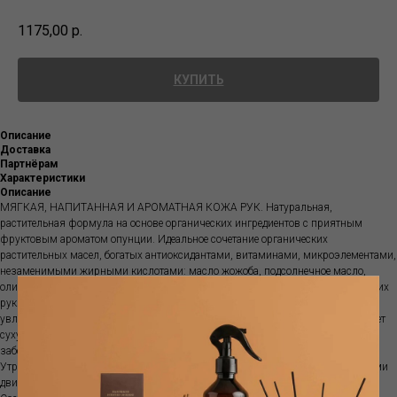
1175,00
р.
КУПИТЬ
Описание
Доставка
Партнёрам
Характеристики
Описание
МЯГКАЯ, НАПИТАННАЯ И АРОМАТНАЯ КОЖА РУК. Натуральная,
растительная формула на основе органических ингредиентов с приятным
фруктовым ароматом опунции. Идеальное сочетание органических
растительных масел, богатых антиоксидантами, витаминами, микроэлементами,
незаменимыми жирными кислотами: масло жожоба, подсолнечное масло,
оливковое масло - обеспечивают экстрапитательный уход для молодости ваших
рук. Эффективно восстанавливает барьерные функции кожи, повышая ее
увлажненность, упругость и эластичность, защищает и укрепляет, успокаивает
сухую, поврежденную, раздраженную кожу, подверженную ежедневным
заботами или климатическим стрессам.
Утром/вечером и по мере необходимости наносите на кожу рук массирующими
движениями.