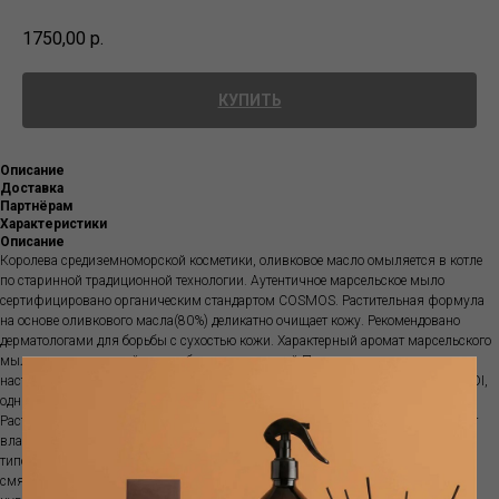
1750,00
р.
КУПИТЬ
Описание
Доставка
Партнёрам
Характеристики
Описание
Королева средиземноморской косметики, оливковое масло омыляется в котле
по старинной традиционной технологии. Аутентичное марсельское мыло
сертифицировано органическим стандартом COSMOS. Растительная формула
на основе оливкового масла(80%) деликатно очищает кожу. Рекомендовано
дерматологами для борьбы с сухостью кожи. Характерный аромат марсельского
мыла, напоминающий чистое белье в прачечной Прованса, поднимает
настроение и улучшает самочувствие. Сделано для TADÉ SAVONNERIE DU MIDI,
одним из основателей Союза профессионалов мыловарения Марселя.
Растительный глицерин, очень приятный, мягко очищает и защищает кожу от
влаги. Без пальмового масла, красителей и отдушек, мыло подходит для всех
типов кожи, включая чувствительну. ОЛИВКОВОЕ МАСЛО - Питательное и
смягчающее, очень мягкое и гипоаллергенное подходит для самой нежной и