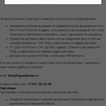
Банковский перевод для юридических лиц
На данный момент существует самовывоз и несколько способов доставки:
Самовывоз в Москве возможен по предварительной договоренности по
тел.+7-916-725-52-45 по адресу : м.Кузьминки, Волгоградский пр-т, 93к2.
Пожалуйста, обязательно свяжитесь с нами заранее для согласования.
Курьерская доставка в день заказа или на следующий день по Москве
службой Достависта - 500-700р, в зависимости от адреса доставки.
ТК СДЭК по России и СНГ (до ПВЗ и двери). Стоимость доставки 300-
700р, в зависимости от объёма и адреса доставки
Доставка при заказе от 8000р. по Москве и РФ бесплатно
Если Вы хотите согласовать с нами оплату или способ доставки , свяжитесь с
нами любым удобным способом:
email:
info@fragranthome.ru
телефон/what`s app:
+7 916-725-52-45
Партнёрам
Приглашаем к сотрудничеству салоны и магазины. Для вас:
Складская программа и широкий ассортимент Европейских брендов для
ароматизации помещений и белья