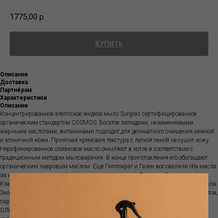
1775,00
р.
КУПИТЬ
Описание
Доставка
Партнёрам
Характеристики
Описание
Концентрированное алеппское жидкое мыло Surgras сертифицированное
органическим стандартом COSMOS. Богатое липидами, незаменимыми
жирными кислотами, витаминами подходит для деликатного очищения нежной
и атоничной кожи. Приятная кремовая текстура с легкой пеной не сушит кожу.
Нерафинированное оливковое масло омыляют в котле в соответствии с
традиционным методом мыловарения. В конце приготовления его обогащают
органическим лавровым маслом. Еще Гиппократ и Гален восхваляли оба масла
за их косметические свойства, а по свидетельствам Палония Старшего,
Клеопатра сама отобираль лавровое масло для приготовления алеппского мыла.
Экономичный концентрат. Полностью биоразлагаемая формула. Без сульфатов,
парабенов, ПЭГ или EDTA.
ОЛИВКОВОЕ МАСЛО - гипоаллергенное, прекрасно переносится самой