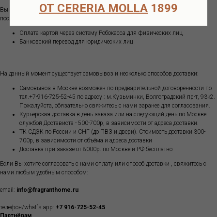
ОТ CERERIA MOLLA
1899
Вы можете оплатить ваш заказ одним из способов (оплата возможна только
после подтверждения наличия товара на складе):
Оплата картой через систему Робокасса для физических лиц
Банковский перевод для юридических лиц
На данный момент существует самовывоз и несколько способов доставки:
Самовывоз в Москве возможен по предварительной договоренности по
тел.+7-916-725-52-45 по адресу : м.Кузьминки, Волгоградский пр-т, 93к2.
Пожалуйста, обязательно свяжитесь с нами заранее для согласования.
Курьерская доставка в день заказа или на следующий день по Москве
службой Достависта - 500-700р, в зависимости от адреса доставки.
ТК СДЭК по России и СНГ (до ПВЗ и двери). Стоимость доставки 300-
700р, в зависимости от объёма и адреса доставки
Доставка при заказе от 8000р. по Москве и РФ бесплатно
Если Вы хотите согласовать с нами оплату или способ доставки , свяжитесь с
нами любым удобным способом:
email:
info@fragranthome.ru
телефон/what`s app:
+7 916-725-52-45
Партнёрам