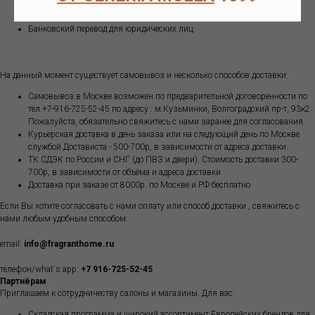
Оплата картой через систему Робокасса для физических лиц
Банковский перевод для юридических лиц
На данный момент существует самовывоз и несколько способов доставки:
Самовывоз в Москве возможен по предварительной договоренности по
тел.+7-916-725-52-45 по адресу : м.Кузьминки, Волгоградский пр-т, 93к2.
Пожалуйста, обязательно свяжитесь с нами заранее для согласования.
Курьерская доставка в день заказа или на следующий день по Москве
службой Достависта - 500-700р, в зависимости от адреса доставки.
ТК СДЭК по России и СНГ (до ПВЗ и двери). Стоимость доставки 300-
700р, в зависимости от объёма и адреса доставки
Доставка при заказе от 8000р. по Москве и РФ бесплатно
Если Вы хотите согласовать с нами оплату или способ доставки , свяжитесь с
нами любым удобным способом:
email:
info@fragranthome.ru
телефон/what`s app:
+7 916-725-52-45
Партнёрам
Приглашаем к сотрудничеству салоны и магазины. Для вас:
Складская программа и широкий ассортимент Европейских брендов для