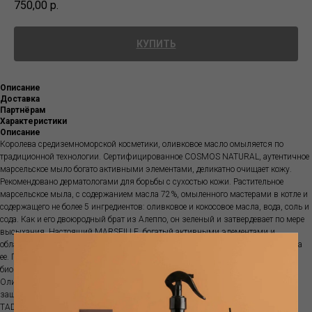
750,00
р.
КУПИТЬ
Описание
Доставка
Партнёрам
Характеристики
Описание
Королева средиземноморской косметики, оливковое масло омыляется по
традиционной технологии. Сертифицированное COSMOS NATURAL, аутентичное
марсельское мыло богато активными элементами, деликатно очищает кожу.
Рекомендовано дерматологами для борьбы с сухостью кожи. Растительное
марсельское мыла, с содержанием масла 72%, омыленного мастерами в котле и
содержащего не более 5 ингредиентов: оливковое и кокосовое масла, вода, соль и
сода. Как и его двоюродный брат из Алеппо, он зеленый и затвердевает по мере
высыхания. Настоящий MARSEILLE, богатый активными элементами и
обладающий дезинфицирующими свойствами, нежно очищает кожу и не суша
ее. Превосходный пятновыводитель для белья, это полностью натуральное и
биоразлагаемое моющее средство.
Оливковое масло с очищающими, дезинфицирующими, смягчающими и
защитными свойствами для кожи и ее гидролипидной пленки. Сделано для
TADÉ SAVONNERIE DU MIDI, одним из основателей Союза профессионалов