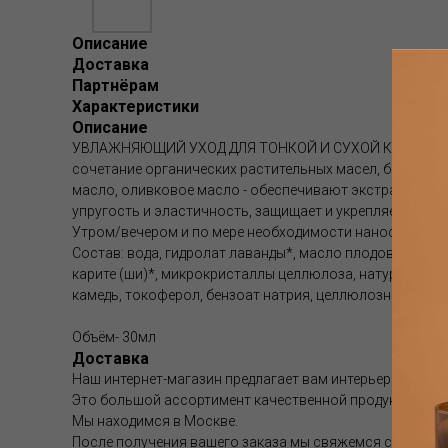
Описание
Доставка
Партнёрам
Характеристики
Описание
УВЛАЖНЯЮЩИЙ УХОД ДЛЯ ТОНКОЙ И СУХОЙ КОЖИ. Натура
сочетание органических растительных масел, богатых
масло, оливковое масло - обеспечивают экстрапитате
упругость и эластичность, защищает и укрепляет, усп
Утром/вечером и по мере необходимости наносите на 
Состав: вода, гидролат лаванды*, масло плодов оливы*
карите (ши)*, микрокристаллы целлюлоза, натуральная
камедь, токоферол, бензоат натрия, целлюлозная камед
Объём- 30мл
Доставка
Наш интернет-магазин предлагает вам интерьерные аром
Это большой ассортимент качественной продукции.
Мы находимся в Москве.
После получения вашего заказа мы свяжемся с вами и 