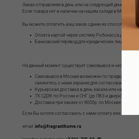
Заказ отправляем в день или на следующий день после 
Если товара нет в наличии на нашем складе в Москве, с
Вы можете оплатить ваш заказ одним из способов (опл
Оплата картой через систему Робокасса для физи
Банковский перевод для юридических лиц
На данный момент существует самовывоз и несколько 
Самовывоз в Москве возможен по предварительной
свяжитесь с нами заранее для согласования.
Курьерская доставка в день заказа или на следую
ТК СДЭК по России и СНГ (до ПВЗ и двери). Стоим
Доставка при заказе от 8000р. по Москве и РФ бе
Если Вы хотите согласовать с нами оплату или способ
email:
info@fragranthome.ru