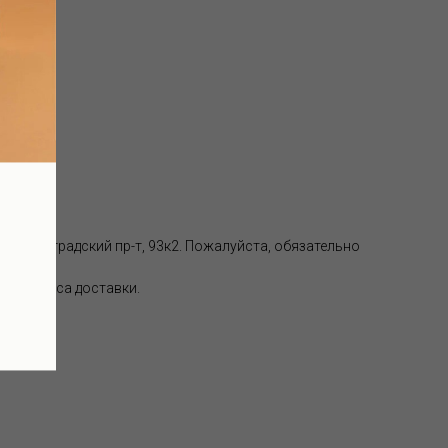
аде):
, Волгоградский пр-т, 93к2. Пожалуйста, обязательно
 от адреса доставки.
ки