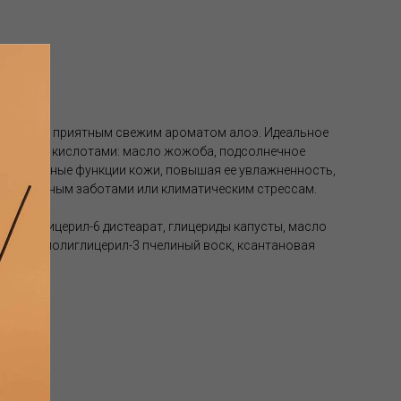
ентов с приятным свежим ароматом алоэ. Идеальное
 жирными кислотами: масло жожоба, подсолнечное
т барьерные функции кожи, повышая ее увлажненность,
ю ежедневным заботами или климатическим стрессам.
 полиглицерил-6 дистеарат, глицериды капусты, масло
жожоба, полиглицерил-3 пчелиный воск, ксантановая