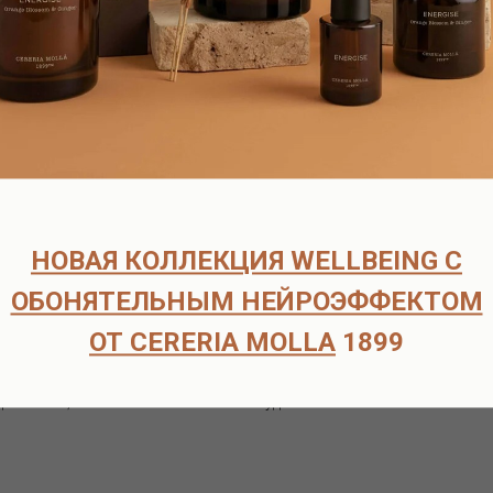
оплаты.
рок поставки составляет 6-8 недель.
ата возможна только после подтверждения наличия товара на скл
ческих лиц
способов доставки:
НОВАЯ КОЛЛЕКЦИЯ WELLBEING С
 договоренности по тел.+7-916-725-52-45 по адресу : м.Кузьминки
ОБОНЯТЕЛЬНЫМ НЕЙРОЭФФЕКТОМ
щий день по Москве службой Достависта - 500-700р, в зависимости
ОТ CERERIA MOLLA
1899
ость доставки 300-700р, в зависимости от объёма и адреса достав
сплатно
 доставки , свяжитесь с нами любым удобным способом: