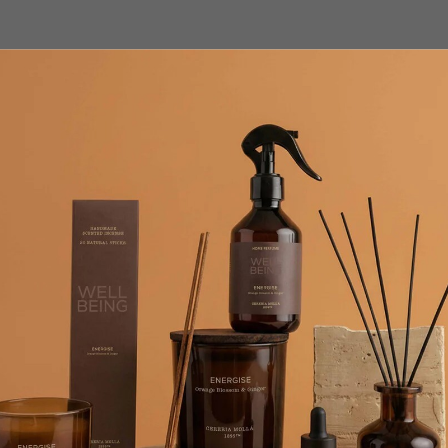
льная, растительная формула на основе органических ингреди
 антиоксидантами, витаминами, микроэлементами, незаменимыми
льный уход для молодости ваших рук. Эффективно восстанавливае
окаивает сухую, поврежденную, раздраженную кожу, подверженну
кожу рук массирующими движениями.
, цетиловый спирт, каприловый/каприновый триглицерид, глицерин,
 отдушка, масло семян подсолнечника, бензиловый спирт, эфиры 
ь, сорбат калия, лимонная кислота, линалоол, гераниол
аты европейских брендов, в наличии и под заказ.
согласуем детали оплаты и доставки.