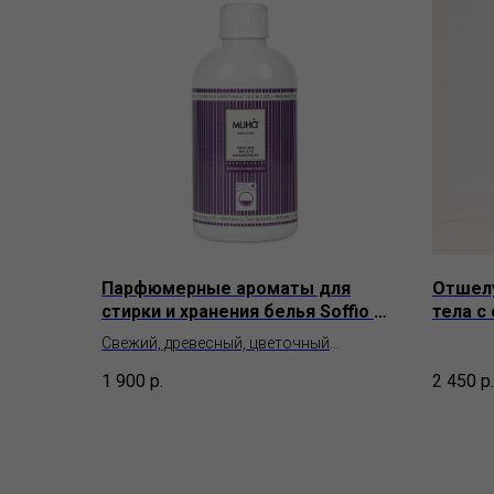
Парфюмерные ароматы для
Отшел
стирки и хранения белья Soffio di
тела с
Provenza от Muha`
Prima 
Свежий, древесный, цветочный
Muha`
1 900
р.
2 450
р.