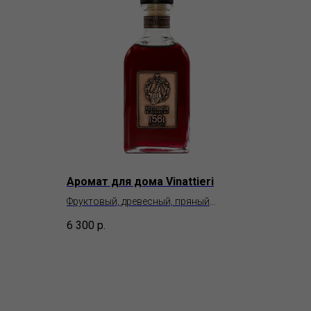
Аромат для дома Vinattieri
Фруктовый, древесный, пряный
Farmacia SS. Anunziata
6 300
р.