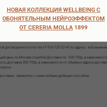
ата возможна только после подтверждения наличия товара на скл
НОВАЯ КОЛЛЕКЦИЯ WELLBEING С
ческих лиц
ОБОНЯТЕЛЬНЫМ НЕЙРОЭФФЕКТОМ
ОТ CERERIA MOLLA
1899
способов доставки:
 договоренности по тел.+7-916-725-52-45 по адресу : м.Кузьминки
щий день по Москве службой Достависта - 500-700р, в зависимости
ость доставки 300-700р, в зависимости от объёма и адреса достав
сплатно
 доставки , свяжитесь с нами любым удобным способом: