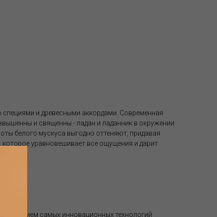
о специями и древесными аккордами. Современная
звышенны и священны - ладан и ладанник в окружении
 ноты белого мускуса выгодно оттеняют, придавая
, которое уравновешивает все ощущения и дарит
спользованием самых инновационных технологий