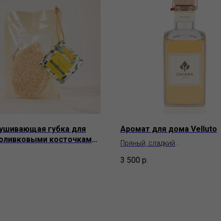
ушивающая губка для
Аромат для дома Velluto
 оливковыми косточками
Пряный, сладкий
Spremitura
Chiara Firenze
3 500
р.