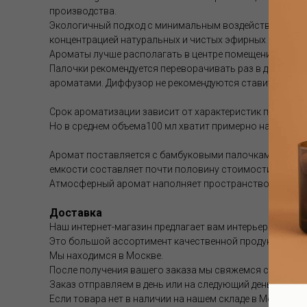
производства.
Экологичный подход с минимальным воздействием на о
концентрацией натуральных и чистых эфирных масел, о
Ароматы лучше располагать в центре помещения , что
Палочки рекомендуется переворачивать раз в две-четы
ароматами. Диффузор не рекомендуются ставить на пря
Срок ароматизации зависит от характеристик помещен
Но в среднем объема100 мл хватит примерно на 1-1.5 мес
Аромат поставляется с бамбуковыми палочками. Если а
емкости составляет почти половину стоимости диффуз
Атмосферный аромат наполняет пространство особым б
Доставка
Наш интернет-магазин предлагает вам интерьерные аром
Это большой ассортимент качественной продукции.
Мы находимся в Москве.
После получения вашего заказа мы свяжемся с вами и 
Заказ отправляем в день или на следующий день после 
Если товара нет в наличии на нашем складе в Москве, с