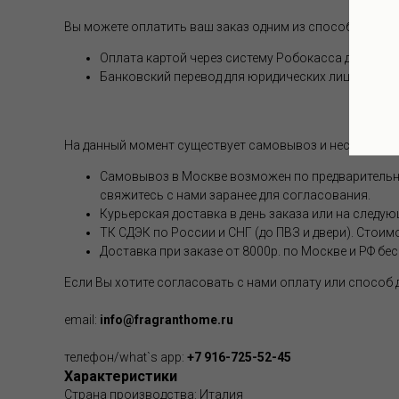
Вы можете оплатить ваш заказ одним из способов (опл
Оплата картой через систему Робокасса для физи
Банковский перевод для юридических лиц
На данный момент существует самовывоз и несколько 
Самовывоз в Москве возможен по предварительной
свяжитесь с нами заранее для согласования.
Курьерская доставка в день заказа или на следую
ТК СДЭК по России и СНГ (до ПВЗ и двери). Стоим
Доставка при заказе от 8000р. по Москве и РФ бе
Если Вы хотите согласовать с нами оплату или способ
email:
info@fragranthome.ru
телефон/what`s app:
+7 916-725-52-45
Характеристики
Страна производства: Италия