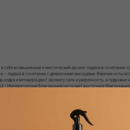
в себе возвышенный и мистический аромат ладана в сочетании с
а — ладана в сочетании с древесными аккордами. Верхние ноты во
ы кедра и ветивера дают аромату силу и уверенность, а пудровые
LE ( Императорские Благовония) источает восточное благоухание
а.
енная ограниченным тиражом, созданная из чистейшего сырья с и