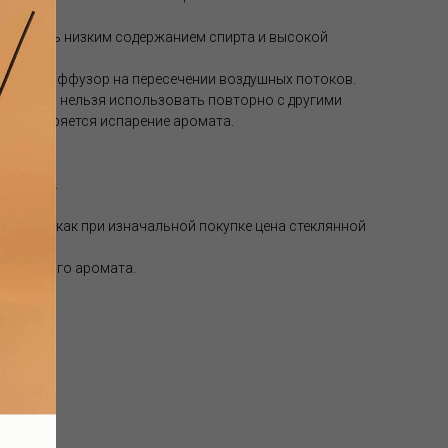
ы с очень низким содержанием спирта и высокой
авить диффузор на пересечении воздушных потоков.
 Палочки нельзя использовать повторно с другими
как ускоряется испарение аромата.
 месяцев.
но, так как при изначальной покупке цена стеклянной
выбранного аромата.