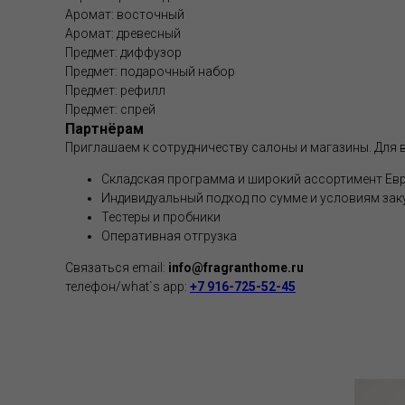
Аромат: восточный
Аромат: древесный
Предмет: диффузор
Предмет: подарочный набор
Предмет: рефилл
Предмет: спрей
Партнёрам
Приглашаем к сотрудничеству салоны и магазины. Для в
Складская программа и широкий ассортимент Евр
Индивидуальный подход по сумме и условиям зак
Тестеры и пробники
Оперативная отгрузка
Связаться email:
info@fragranthome.ru
телефон/what`s app:
+7 916-725-52-45