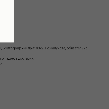
аде):
, Волгоградский пр-т, 93к2. Пожалуйста, обязательно
 от адреса доставки.
ки