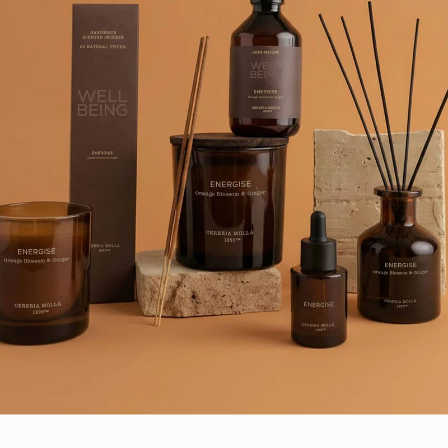
кружающую среду от первой до последней капли. Ароматы сделан
чень устойчивых к воздействию воздуха.
бы аромат распространялся равномерно. Обычно рекомендуется ст
ре недели. Количество палочек регулирует насыщенность аромата.
мой солнечный свет или ставить рядом с источниками тепла, так 
ия, температуры, влажности и места размещения диффузора.
яца; объема 250 мл. — 2-3 месяца, а емкости 500 мл. — обычно 3-5
ромат закончился, вы можете приобрести рефилл. Это более выгод
ора, поэтому покупка рефилла позволяет экономить.
лагоуханием . Используйте вместе с диффузором для усиления 
аты европейских брендов, в наличии и под заказ.
согласуем детали оплаты и доставки.
оплаты.
рок поставки составляет 6-8 недель.