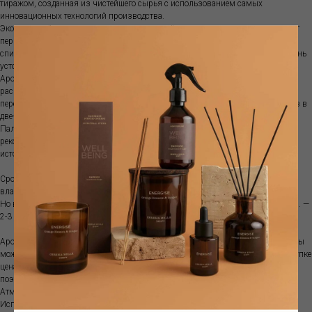
тиражом, созданная из чистейшего сырья с использованием самых
инновационных технологий производства.
Экологичный подход с минимальным воздействием на окружающую среду от
первой до последней капли. Ароматы сделаны с очень низким содержанием
спирта и высокой концентрацией натуральных и чистых эфирных масел, очень
устойчивых к воздействию воздуха.
Ароматы лучше располагать в центре помещения , чтобы аромат
распространялся равномерно. Обычно рекомендуется ставить диффузор на
пересечении воздушных потоков. Палочки рекомендуется переворачивать раз в
две-четыре недели. Количество палочек регулирует насыщенность аромата.
Палочки нельзя использовать повторно с другими ароматами. Диффузор не
рекомендуются ставить на прямой солнечный свет или ставить рядом с
источниками тепла, так как ускоряется испарение аромата.
Срок ароматизации зависит от характеристик помещения, температуры,
влажности и места размещения диффузора.
Но в среднем объема100 мл хватит примерно на 1-1.5 месяца; объема 250 мл. —
2-3 месяца, а емкости 500 мл. — обычно 3-5 месяцев.
Аромат поставляется с бамбуковыми палочками. Если аромат закончился, вы
можете приобрести рефилл. Это более выгодно, так как при изначальной покупке
цена стеклянной емкости составляет почти половину стоимости диффузора,
поэтому покупка рефилла позволяет экономить.
Атмосферный аромат наполняет пространство особым благоуханием .
Используйте вместе с диффузором для усиления выбранного аромата.