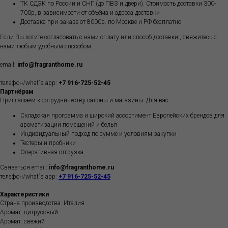
ТК СДЭК по России и СНГ (до ПВЗ и двери). Стоимость доставки 300-
700р, в зависимости от объёма и адреса доставки
Доставка при заказе от 8000р. по Москве и РФ бесплатно
Если Вы хотите согласовать с нами оплату или способ доставки , свяжитесь с
нами любым удобным способом:
email:
info@fragranthome.ru
телефон/what`s app:
+7 916-725-52-45
Партнёрам
Приглашаем к сотрудничеству салоны и магазины. Для вас:
Складская программа и широкий ассортимент Европейских брендов для
ароматизации помещений и белья
Индивидуальный подход по сумме и условиям закупки
Тестеры и пробники
Оперативная отгрузка
Связаться email:
info@fragranthome.ru
телефон/what`s app:
+7 916-725-52-45
Характеристики
Страна производства: Италия
Аромат: цитрусовый
Аромат: свежий