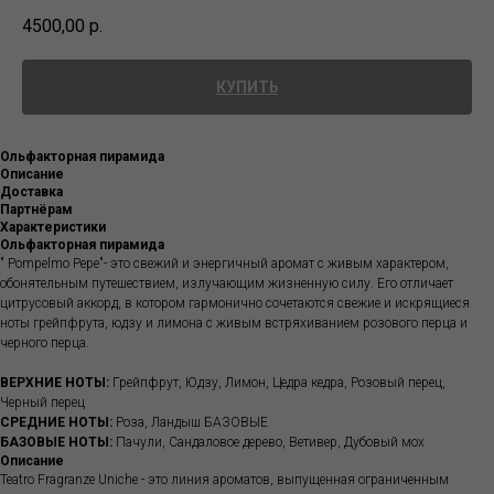
4500,00
р.
КУПИТЬ
Ольфакторная пирамида
Описание
Доставка
Партнёрам
Характеристики
Ольфакторная пирамида
" Pompelmo Pepe"- это свежий и энергичный аромат с живым характером,
обонятельным путешествием, излучающим жизненную силу. Его отличает
цитрусовый аккорд, в котором гармонично сочетаются свежие и искрящиеся
ноты грейпфрута, юдзу и лимона с живым встряхиванием розового перца и
черного перца.
ВЕРХНИЕ НОТЫ:
Грейпфрут, Юдзу, Лимон, Цедра кедра, Розовый перец,
Черный перец
СРЕДНИЕ НОТЫ:
Роза, Ландыш БАЗОВЫЕ
БАЗОВЫЕ НОТЫ:
Пачули, Сандаловое дерево, Ветивер, Дубовый мох
Описание
Teatro Fragranze Uniche - это линия ароматов, выпущенная ограниченным