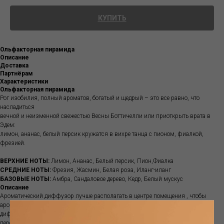
КУПИТЬ
Ольфакторная пирамида
Описание
Доставка
Партнёрам
Характеристики
Ольфакторная пирамида
Рог изобилия, полный ароматов, богатый и щедрый – это все равно, что
насладиться
вечной и неизменной свежестью Весны Боттичелли или приоткрыть врата в
Эдем:
лимон, ананас, белый персик кружатся в вихре танца с пионом, фиалкой,
фрезией.
ВЕРХНИЕ НОТЫ:
Лимон, Ананас, Белый персик, Пион,Фиалка
СРЕДНИЕ НОТЫ:
Фрезия, Жасмин, Белая роза, Иланг-иланг
БАЗОВЫЕ НОТЫ:
Амбра, Сандаловое дерево, Кедр, Белый мускус
Описание
Ароматический диффузор лучше располагать в центре помещения , чтобы
аромат распространялся равномерно. Обычно рекомендуется ставить
диффузор на пересечении воздушных потоков. Палочки рекомендуется
переворачивать раз в две-четыре недели. Количество палочек регулирует