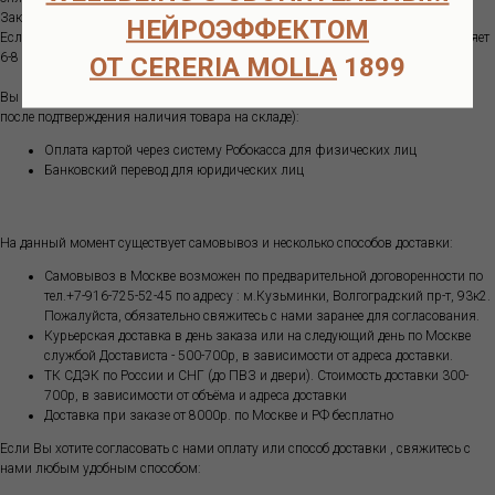
Заказ отправляем в день или на следующий день после оплаты.
НЕЙРОЭФФЕКТОМ
Если товара нет в наличии на нашем складе в Москве, срок поставки составляет
6-8 недель.
ОТ CERERIA MOLLA
1899
Вы можете оплатить ваш заказ одним из способов (оплата возможна только
после подтверждения наличия товара на складе):
Оплата картой через систему Робокасса для физических лиц
Банковский перевод для юридических лиц
На данный момент существует самовывоз и несколько способов доставки:
Самовывоз в Москве возможен по предварительной договоренности по
тел.+7-916-725-52-45 по адресу : м.Кузьминки, Волгоградский пр-т, 93к2.
Пожалуйста, обязательно свяжитесь с нами заранее для согласования.
Курьерская доставка в день заказа или на следующий день по Москве
службой Достависта - 500-700р, в зависимости от адреса доставки.
ТК СДЭК по России и СНГ (до ПВЗ и двери). Стоимость доставки 300-
700р, в зависимости от объёма и адреса доставки
Доставка при заказе от 8000р. по Москве и РФ бесплатно
Если Вы хотите согласовать с нами оплату или способ доставки , свяжитесь с
нами любым удобным способом: