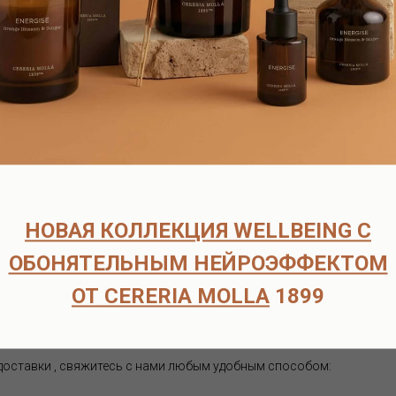
согласуем детали оплаты и доставки.
оплаты.
рок поставки составляет 6-8 недель.
ата возможна только после подтверждения наличия товара на скл
ческих лиц
НОВАЯ КОЛЛЕКЦИЯ WELLBEING С
способов доставки:
ОБОНЯТЕЛЬНЫМ НЕЙРОЭФФЕКТОМ
 договоренности по тел.+7-916-725-52-45 по адресу : м.Кузьминки
ОТ CERERIA MOLLA
1899
щий день по Москве службой Достависта - 500-700р, в зависимости
ость доставки 300-700р, в зависимости от объёма и адреса достав
сплатно
 доставки , свяжитесь с нами любым удобным способом: