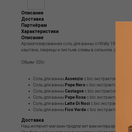
Описание
Доставка
Партнёрам
Характеристики
Описание
Ароматизированная соль для ванны отWally 1925 это 
каштана, лакрицы и листьев оливы в сильном, освежа
Объем- 335г.
Соль для ванны
Assenzio
с bio экстрактом полын
Соль для ванны
Pepe Nero
с bio экстрактом черн
Соль для ванны
Castagne
с bio экстрактом кашта
Соль для ванны
Pepe Rosa
с bio экстрактом розо
Соль для ванны
Latte Di Noci
с bio экстрактом ор
Соль для ванны
Fico Verde
с bio экстрактом зеле
Доставка
Наш интернет-магазин предлагает вам интерьерные аром