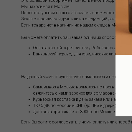
Это большой ассортимент качественной продукции.
Мы находимся в Москве.
После получения вашего заказа мы свяжемся с вами и 
Заказ отправляем в день или на следующий день после 
Если товара нет в наличии на нашем складе в Москве, с
Вы можете оплатить ваш заказ одним из способов (опл
Оплата картой через систему Робокасса для физи
Банковский перевод для юридических лиц
На данный момент существует самовывоз и несколько 
Самовывоз в Москве возможен по предварительной
свяжитесь с нами заранее для согласования.
Курьерская доставка в день заказа или на следую
ТК СДЭК по России и СНГ (до ПВЗ и двери). Стоим
Доставка при заказе от 8000р. по Москве и РФ бе
Если Вы хотите согласовать с нами оплату или способ