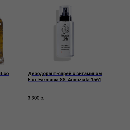
fico
Дезодорант-спрей с витамином
Е от Farmacia SS. Annuziata 1561
3 300
р.