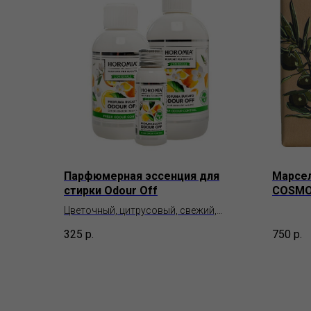
Парфюмерная эссенция для
Марсел
стирки Odour Off
COSMOS
Tadé P
Цветочный, цитрусовый, свежий,
древесный
325
р.
750
р.
Horomia Essences