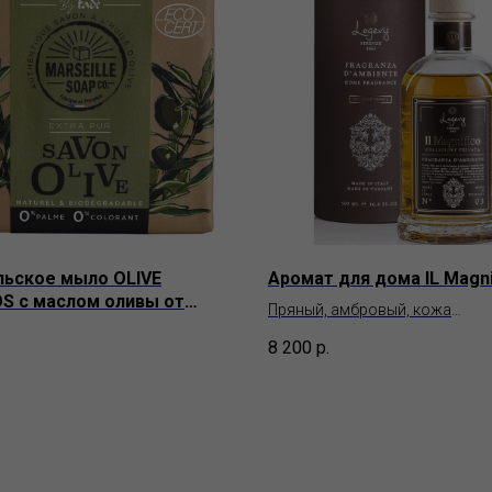
ьское мыло OLIVE
Аромат для дома IL Magni
 с маслом оливы от
Пряный, амбровый, кожа
ays du Levant
Logevy Firenze 1965
8 200
р.