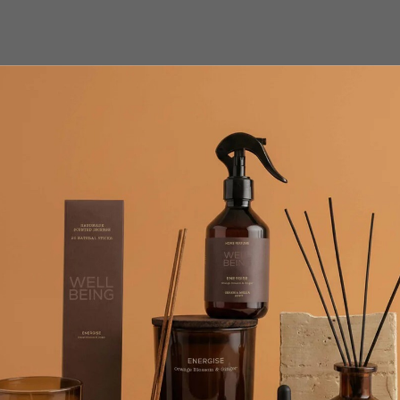
восстанавливающая ванна для полного расслабления. Средиземн
ющем и смягчающем тонике.
и
ого перца
на
вого перца
ехового молока
ного инжира
аты европейских брендов, в наличии и под заказ.