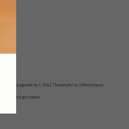
аде):
, Волгоградский пр-т, 93к2. Пожалуйста, обязательно
 от адреса доставки.
ки