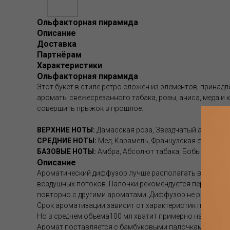
Ольфакторная пирамида
Описание
Доставка
Партнёрам
Характеристики
Ольфакторная пирамида
Этот букет в стиле ретро сложен из элементов, принад
ароматы свежесрезанного табака, розы, аниса, меда и 
совершить прыжок в прошлое.
ВЕРХНИЕ НОТЫ:
Дамасская роза, Звездчатый анис
СРЕДНИЕ НОТЫ:
Мед, Карамель, Французская фиалка, 
БАЗОВЫЕ НОТЫ:
Амбра, Абсолют табака, Бобы тонка
Описание
Ароматический диффузор лучше располагать в центре 
воздушных потоков. Палочки рекомендуется переворачи
повторно с другими ароматами. Диффузор не рекоменду
Срок ароматизации зависит от характеристик помещен
Но в среднем объема100 мл хватит примерно на 1-1.5 мес
Аромат поставляется с бамбуковыми палочками. Если а