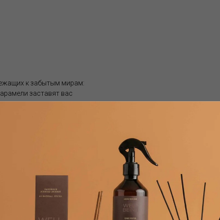
лежащих к забытым мирам:
карамели заставят вас
Гелиотроп
помещения , чтобы аромат распространялся равномерно. Обычно 
вать раз в две-четыре недели. Количество палочек регулирует н
ются ставить на прямой солнечный свет или ставить рядом с исто
ия, температуры, влажности и места размещения диффузора.
яца; объема 250 мл. — 2-3 месяца, а емкости 500 мл. — обычно 3-5
ромат закончился, вы можете приобрести рефилл. Это более выгод