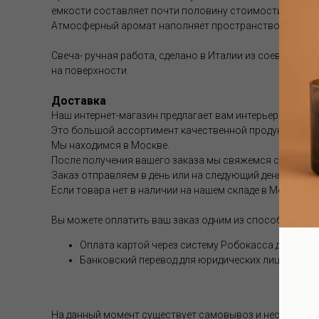
емкости составляет почти половину стоимости диффуз
Атмосферный аромат наполняет пространство особым б
Свеча- ручная работа, сделано в Италии из соевого вос
на поверхности.
Доставка
Наш интернет-магазин предлагает вам интерьерные аром
Это большой ассортимент качественной продукции.
Мы находимся в Москве.
После получения вашего заказа мы свяжемся с вами и 
Заказ отправляем в день или на следующий день после 
Если товара нет в наличии на нашем складе в Москве, с
Вы можете оплатить ваш заказ одним из способов (опл
Оплата картой через систему Робокасса для физи
Банковский перевод для юридических лиц
На данный момент существует самовывоз и несколько 