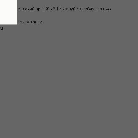
, Волгоградский пр-т, 93к2. Пожалуйста, обязательно
 от адреса доставки.
ки