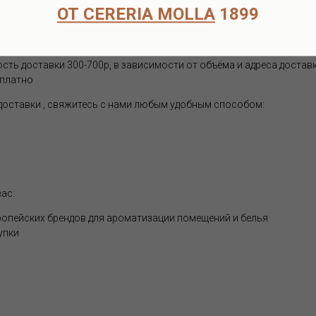
ОТ CERERIA MOLLA
1899
 договоренности по тел.+7-916-725-52-45 по адресу : м.Кузьминки
щий день по Москве службой Достависта - 500-700р, в зависимости
ость доставки 300-700р, в зависимости от объёма и адреса достав
сплатно
 доставки , свяжитесь с нами любым удобным способом:
ас:
опейских брендов для ароматизации помещений и белья
упки