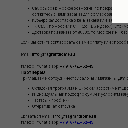
Самовывоз в Москве возможен по предварительной
свяжитесь с нами заранее для согласования.
Курьерская доставка в день заказа или на следую
ТК СДЭК по России и СНГ (до ПВЗ и двери). Стоим
Доставка при заказе от 8000р. по Москве и РФ бе
Если Вы хотите согласовать с нами оплату или способ
email:
info@fragranthome.ru
телефон/what`s app:
+7 916-725-52-45
Партнёрам
Приглашаем к сотрудничеству салоны и магазины. Для в
Складская программа и широкий ассортимент Евр
Индивидуальный подход по сумме и условиям зак
Тестеры и пробники
Оперативная отгрузка
Связаться email:
info@fragranthome.ru
телефон/what`s app:
+7 916-725-52-45