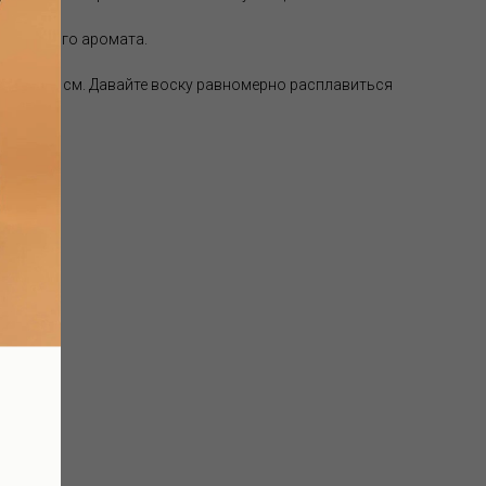
выбранного аромата.
лины в 0,5 см. Давайте воску равномерно расплавиться
аде):