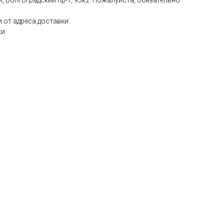
, Волгоградский пр-т, 93к2. Пожалуйста, обязательно
 от адреса доставки.
ки