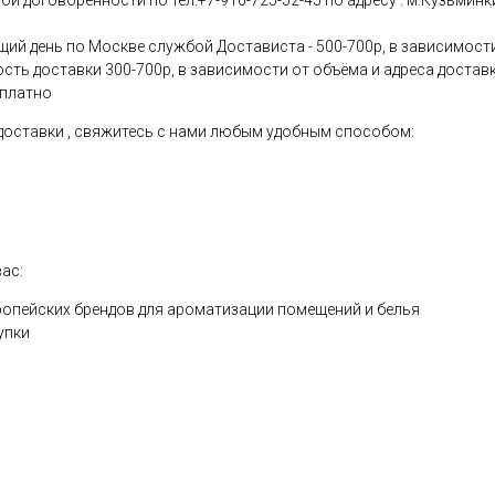
 договоренности по тел.+7-916-725-52-45 по адресу : м.Кузьминки
щий день по Москве службой Достависта - 500-700р, в зависимости
ость доставки 300-700р, в зависимости от объёма и адреса достав
сплатно
 доставки , свяжитесь с нами любым удобным способом:
ас:
опейских брендов для ароматизации помещений и белья
упки