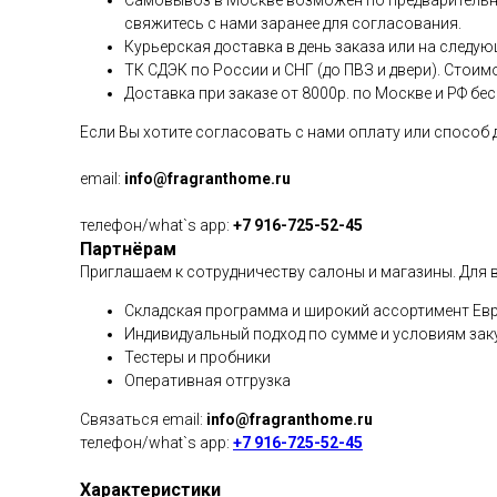
Самовывоз в Москве возможен по предварительной
свяжитесь с нами заранее для согласования.
Курьерская доставка в день заказа или на следую
ТК СДЭК по России и СНГ (до ПВЗ и двери). Стоим
Доставка при заказе от 8000р. по Москве и РФ бе
Если Вы хотите согласовать с нами оплату или способ
email:
info@fragranthome.ru
телефон/what`s app:
+7 916-725-52-45
Партнёрам
Приглашаем к сотрудничеству салоны и магазины. Для в
Складская программа и широкий ассортимент Евр
Индивидуальный подход по сумме и условиям зак
Тестеры и пробники
Оперативная отгрузка
Связаться email:
info@fragranthome.ru
телефон/what`s app:
+7 916-725-52-45
Характеристики