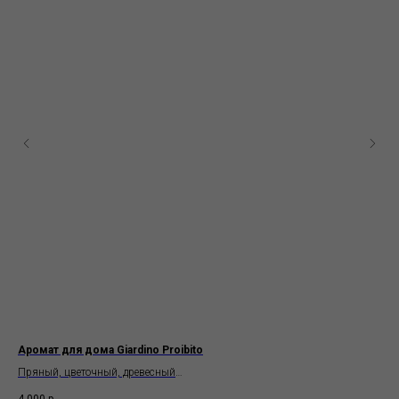
ima
Аромат для дома Giardino Proibito
Аро
Пряный, цветочный, древесный
Мор
WALLY 1925
Tea