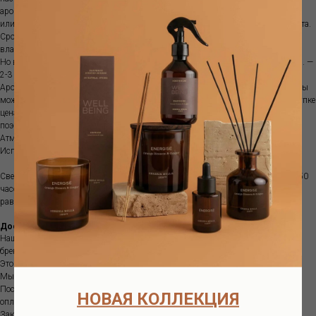
ароматами. Диффузор не рекомендуются ставить на прямой солнечный свет
или ставить рядом с источниками тепла, так как ускоряется испарение аромата.
Срок ароматизации зависит от характеристик помещения, температуры,
влажности и места размещения диффузора.
Но в среднем объема100 мл хватит примерно на 1-1.5 месяца; объема 250 мл. —
2-3 месяца, а емкости 500 мл. — обычно 3-5 месяцев.
Аромат поставляется с бамбуковыми палочками. Если аромат закончился, вы
можете приобрести рефилл. Это более выгодно, так как при изначальной покупке
цена стеклянной емкости составляет почти половину стоимости диффузора,
поэтому покупка рефилла позволяет экономить.
Атмосферный аромат наполняет пространство особым благоуханием .
Используйте вместе с диффузором для усиления выбранного аромата.
Свеча- ручная работа, сделано в Италии из соевого воска. Время горения до 50
часов. Регулярно подрезайте фитиль до длины в 0,5 см. Давайте воску
равномерно расплавиться на поверхности.
Доставка
Наш интернет-магазин предлагает вам интерьерные ароматы европейских
брендов, в наличии и под заказ.
Это большой ассортимент качественной продукции.
Мы находимся в Москве.
После получения вашего заказа мы свяжемся с вами и согласуем детали
НОВАЯ КОЛЛЕКЦИЯ
оплаты и доставки.
Заказ отправляем в день или на следующий день после оплаты.