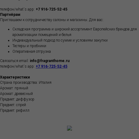
телефон/what`s app:
+7 916-725-52-45
Партнёрам
Приглашаем к сотрудничеству салоны и магазины. Для вас:
Складская программа и широкий ассортимент Европейских брендов для
ароматизации помещений и белья
Индивидуальный подход по сумме и условиям закупки
Тестеры и пробники
Оперативная отгрузка
Связаться email:
info@fragranthome.ru
телефон/what`s app:
+7 916-725-52-45
Характеристики
Страна производства: Италия
Аромат: пряный
Аромат: древесный
Предмет: диффузор
Предмет: спрей
Предмет: рефилл