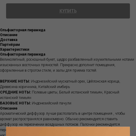
КУПИТЬ
Ольфакторная пирамида
Описание
Доставка
Партнёрам
Характеристики
Ольфакторная пирамида
Великолепный, роскошный букет, щедро разбавленный изумительными нотами
изысканных восточных пряностей. Прекрасно дополнит помещения,
оформленные в строгом стиле, и залы для приема гостей.
ВЕРХНИЕ НОТЫ:
Индонезийский мускатный орех, Цейлонская корица,
Древесина коричника, Китайский имбирь
СРЕДНИЕ НОТЫ:
Полевые цветы, Белый испанский тимьян, Красный
испанский тимьян
БАЗОВЫЕ НОТЫ:
Индонезийский пачули
Описание
Ароматический диффузор лучше располагать в центре помещения , чтобы
аромат распространялся равномерно. Обычно рекомендуется ставить
диффузор на пересечении воздушных потоков. Палочки рекомендуется
переворачивать раз в две-четыре недели. Количество палочек регулирует
насыщенность аромата. Палочки нельзя использовать повторно с другими