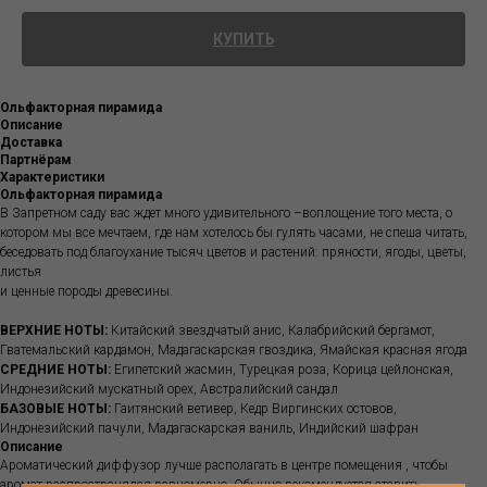
КУПИТЬ
Ольфакторная пирамида
Описание
Доставка
Партнёрам
Характеристики
Ольфакторная пирамида
В Запретном саду вас ждет много удивительного –воплощение того места, о
котором мы все мечтаем, где нам хотелось бы гулять часами, не спеша читать,
беседовать под благоухание тысяч цветов и растений: пряности, ягоды, цветы,
листья
и ценные породы древесины.
ВЕРХНИЕ НОТЫ:
Китайский звездчатый анис, Калабрийский бергамот,
Гватемальский кардамон, Мадагаскарская гвоздика, Ямайская красная ягода
СРЕДНИЕ НОТЫ:
Египетский жасмин, Турецкая роза, Корица цейлонская,
Индонезийский мускатный орех, Австралийский сандал
БАЗОВЫЕ НОТЫ:
Гаитянский ветивер, Кедр Виргинских остовов,
Индонезийский пачули, Мадагаскарская ваниль, Индийский шафран
Описание
Ароматический диффузор лучше располагать в центре помещения , чтобы
аромат распространялся равномерно. Обычно рекомендуется ставить