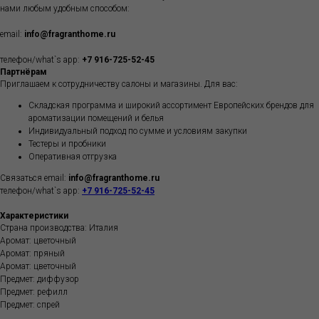
нами любым удобным способом:
email:
info@fragranthome.ru
телефон/what`s app:
+7 916-725-52-45
Партнёрам
Приглашаем к сотрудничеству салоны и магазины. Для вас:
Складская программа и широкий ассортимент Европейских брендов для
ароматизации помещений и белья
Индивидуальный подход по сумме и условиям закупки
Тестеры и пробники
Оперативная отгрузка
Связаться email:
info@fragranthome.ru
телефон/what`s app:
+7 916-725-52-45
Характеристики
Страна производства: Италия
Аромат: цветочный
Аромат: пряный
Аромат: цветочный
Предмет: диффузор
Предмет: рефилл
Предмет: спрей