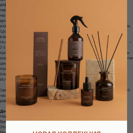
диффузор на пересечении воздушных потоков. Палочки рекомендуется
переворачивать раз в две-четыре недели. Количество палочек регулирует
насыщенность аромата. Палочки нельзя использовать повторно с другими
ароматами. Диффузор не рекомендуются ставить на прямой солнечный свет
или ставить рядом с источниками тепла, так как ускоряется испарение аромата.
Срок ароматизации зависит от характеристик помещения, температуры,
влажности и места размещения диффузора.
Но в среднем объема100 мл хватит примерно на 1-1.5 месяца; объема 250 мл. —
2-3 месяца, а емкости 500 мл. — обычно 3-5 месяцев.
Аромат поставляется с бамбуковыми палочками. Если аромат закончился, вы
можете приобрести рефилл. Это более выгодно, так как при изначальной покупке
цена стеклянной емкости составляет почти половину стоимости диффузора,
поэтому покупка рефилла позволяет экономить.
Атмосферный аромат наполняет пространство особым благоуханием .
Используйте вместе с диффузором для усиления выбранного аромата.
Свеча- ручная работа, сделано в Италии из соевого воска. Время горения до 50
часов. Регулярно подрезайте фитиль до длины в 0,5 см. Давайте воску
равномерно расплавиться на поверхности.
Доставка
Наш интернет-магазин предлагает вам интерьерные ароматы европейских
брендов, в наличии и под заказ.
Это большой ассортимент качественной продукции.
Мы находимся в Москве.