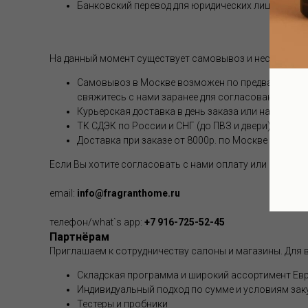
Банковский перевод для юридических лиц
На данный момент существует самовывоз и несколько 
Самовывоз в Москве возможен по предварительной
свяжитесь с нами заранее для согласования.
Курьерская доставка в день заказа или на следую
ТК СДЭК по России и СНГ (до ПВЗ и двери). Стоим
Доставка при заказе от 8000р. по Москве и РФ бе
Если Вы хотите согласовать с нами оплату или способ
email:
info@fragranthome.ru
телефон/what`s app:
+7 916-725-52-45
Партнёрам
Приглашаем к сотрудничеству салоны и магазины. Для в
Складская программа и широкий ассортимент Евр
Индивидуальный подход по сумме и условиям зак
Тестеры и пробники