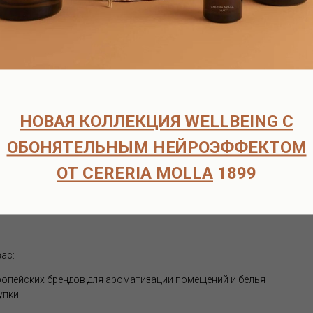
способов доставки:
 договоренности по тел.+7-916-725-52-45 по адресу : м.Кузьминки
щий день по Москве службой Достависта - 500-700р, в зависимости
НОВАЯ КОЛЛЕКЦИЯ WELLBEING С
ость доставки 300-700р, в зависимости от объёма и адреса достав
сплатно
ОБОНЯТЕЛЬНЫМ НЕЙРОЭФФЕКТОМ
 доставки , свяжитесь с нами любым удобным способом:
ОТ CERERIA MOLLA
1899
ас:
опейских брендов для ароматизации помещений и белья
упки