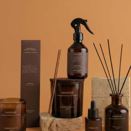
 линии по уходу за телом фабрики Wally1925, 5 продуктов для пол
 кожу массирующими движениями.
аты европейских брендов, в наличии и под заказ.
согласуем детали оплаты и доставки.
оплаты.
рок поставки составляет 6-8 недель.
ата возможна только после подтверждения наличия товара на скл
ческих лиц